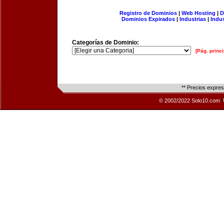
Registro de Dominios
|
Web Hosting
|
D
Dominios Expirados
|
Industrias
|
Indu
Categorías de Dominio:
[Pág. princi
** Precios expre
© 2002/2022 Solo10.com