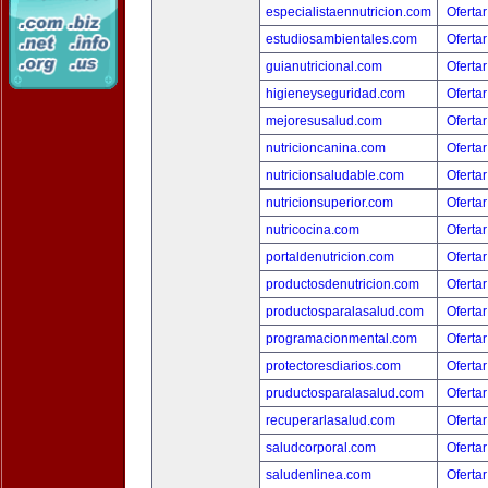
especialistaennutricion.com
Ofertar
estudiosambientales.com
Ofertar
guianutricional.com
Ofertar
higieneyseguridad.com
Ofertar
mejoresusalud.com
Ofertar
nutricioncanina.com
Ofertar
nutricionsaludable.com
Ofertar
nutricionsuperior.com
Ofertar
nutricocina.com
Ofertar
portaldenutricion.com
Ofertar
productosdenutricion.com
Ofertar
productosparalasalud.com
Ofertar
programacionmental.com
Ofertar
protectoresdiarios.com
Ofertar
pruductosparalasalud.com
Ofertar
recuperarlasalud.com
Ofertar
saludcorporal.com
Ofertar
saludenlinea.com
Ofertar