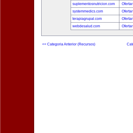
suplementosnutricion.com
Ofertar
systemmedics.com
Ofertar
terapiagrupal.com
Ofertar
webdesalud.com
Ofertar
<< Categoria Anterior (Recursos)
Cat