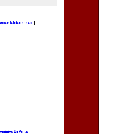
omercioInternet.com
|
ominios En Venta