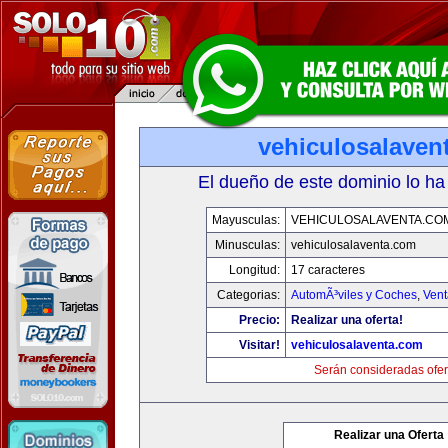
vehiculosalaven
El dueño de este dominio lo ha
Mayusculas:
VEHICULOSALAVENTA.CO
Minusculas:
vehiculosalaventa.com
Longitud:
17 caracteres
Categorias:
AutomÃ³viles y Coches
,
Vent
Precio:
Realizar una oferta!
Visitar!
vehiculosalaventa.com
Serán consideradas ofer
Realizar una Oferta