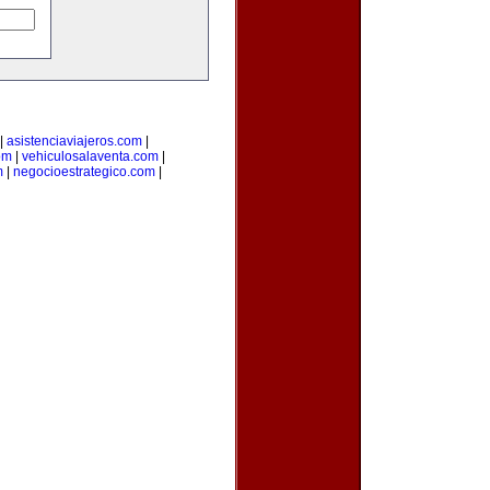
|
asistenciaviajeros.com
|
om
|
vehiculosalaventa.com
|
m
|
negocioestrategico.com
|