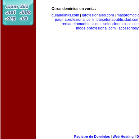
Otros dominios en venta:
guiadelinks.com
|
iprofesionales.com
|
maspromoci
paginaprofesional.com
|
barcelonapublicidad.co
rentadeinmuebles.com
|
seleccionmexico.co
modeloprofesional.com
|
accesorios
Registro de Dominios
|
Web Hosting
|
D