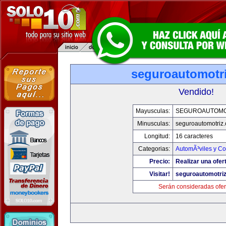
seguroautomotr
Vendido!
Mayusculas:
SEGUROAUTOMO
Minusculas:
seguroautomotriz
Longitud:
16 caracteres
Categorias:
AutomÃ³viles y C
Precio:
Realizar una ofer
Visitar!
seguroautomotri
Serán consideradas ofer