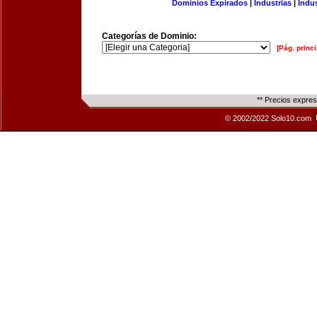
Dominios Expirados
|
Industrias
|
Indu
Categorías de Dominio:
[Pág. princi
** Precios expre
© 2002/2022 Solo10.com