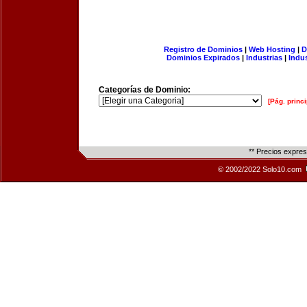
Registro de Dominios
|
Web Hosting
|
D
Dominios Expirados
|
Industrias
|
Indu
Categorías de Dominio:
[Pág. princi
** Precios expre
© 2002/2022 Solo10.com