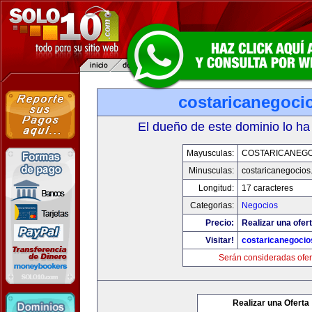
costaricanegoci
El dueño de este dominio lo ha
Mayusculas:
COSTARICANEG
Minusculas:
costaricanegocios
Longitud:
17 caracteres
Categorias:
Negocios
Precio:
Realizar una ofert
Visitar!
costaricanegoci
Serán consideradas ofer
Realizar una Oferta