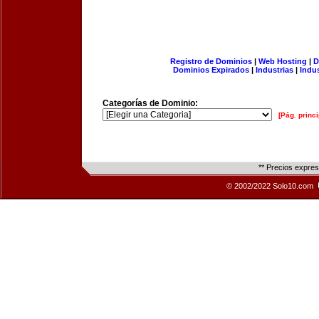
Registro de Dominios
|
Web Hosting
|
D
Dominios Expirados
|
Industrias
|
Indu
Categorías de Dominio:
[Pág. princi
** Precios expre
© 2002/2022 Solo10.com