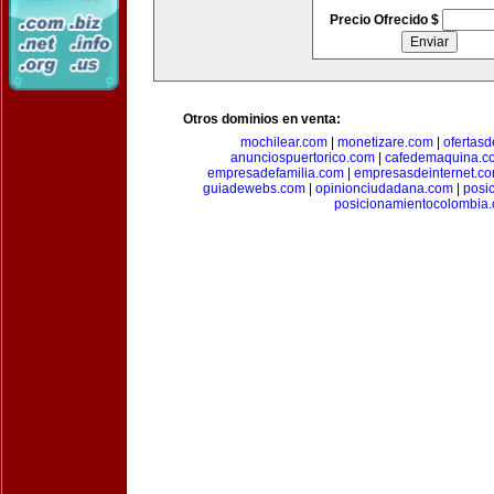
Precio Ofrecido $
Otros dominios en venta:
mochilear.com
|
monetizare.com
|
ofertas
anunciospuertorico.com
|
cafedemaquina.c
empresadefamilia.com
|
empresasdeinternet.c
guiadewebs.com
|
opinionciudadana.com
|
posi
posicionamientocolombia