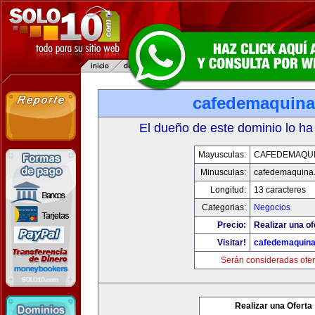
cafedemaquin
El dueño de este dominio lo ha
Mayusculas:
CAFEDEMAQU
Minusculas:
cafedemaquina
Longitud:
13 caracteres
Categorias:
Negocios
Precio:
Realizar una of
Visitar!
cafedemaquin
Serán consideradas ofer
Realizar una Oferta