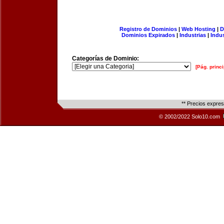
Registro de Dominios
|
Web Hosting
|
D
Dominios Expirados
|
Industrias
|
Indu
Categorías de Dominio:
[Pág. princi
** Precios expre
© 2002/2022 Solo10.com