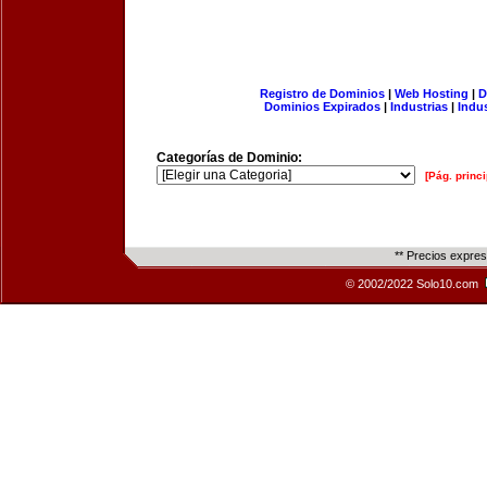
Registro de Dominios
|
Web Hosting
|
D
Dominios Expirados
|
Industrias
|
Indu
Categorías de Dominio:
[Pág. princi
** Precios expre
© 2002/2022 Solo10.com