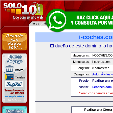
i-coches.c
El dueño de este dominio lo ha
Mayusculas:
I-COCHES.CO
Minusculas:
i-coches.com
Longitud:
8 caracteres
Categorias:
AutomÃ³viles 
Precio:
Realizar una o
Visitar!
i-coches.com
Serán consideradas ofer
Realizar una Oferta